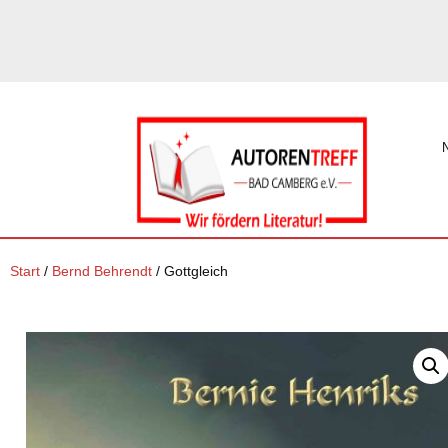
Start
/
Bernd Behrendt
/ Gottgleich