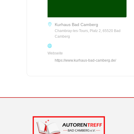
Kurhaus Bad Camberg
Chambray-les-Tours, Platz 2, 65520 Bad
Camberg
Webseite
https://www.kurhaus-bad-camberg.de/