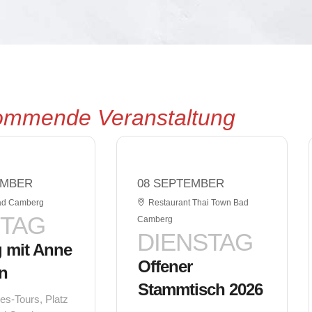
mmende Veranstaltung
EMBER
08 SEPTEMBER
ad Camberg
Restaurant Thai Town Bad
TAG
Camberg
DIENSTAG
 mit Anne
Offener
n
Stammtisch 2026
s-Tours, Platz