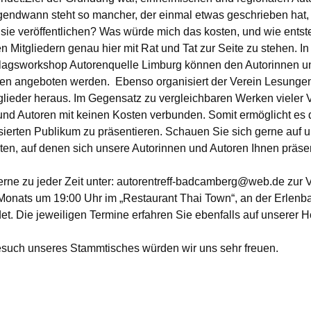
gendwann steht so mancher, der einmal etwas geschrieben hat, 
ie veröffentlichen? Was würde mich das kosten, und wie entst
en Mitgliedern genau hier mit Rat und Tat zur Seite zu stehen.
Verlagsworkshop Autorenquelle Limburg können den Autorinnen 
en angeboten werden. Ebenso organisiert der Verein Lesungen 
lieder heraus. Im Gegensatz zu vergleichbaren Werken vieler V
d Autoren mit keinen Kosten verbunden. Somit ermöglicht es d
sierten Publikum zu präsentieren. Schauen Sie sich gerne auf
en, auf denen sich unsere Autorinnen und Autoren Ihnen präsen
rne zu jeder Zeit unter:
autorentreff-badcamberg@web.de
zur 
Monats um 19:00 Uhr im „Restaurant Thai Town“, an der Erlenba
et. Die jeweiligen Termine erfahren Sie ebenfalls auf unserer
esuch unseres Stammtisches würden wir uns sehr freuen.