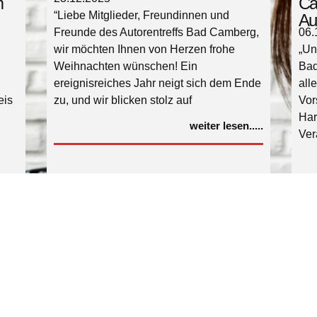
m
Ca
“Liebe Mitglieder, Freundinnen und
Aut
Freunde des Autorentreffs Bad Camberg,
06.
wir möchten Ihnen von Herzen frohe
„Un
Weihnachten wünschen! Ein
Bad
ereignisreiches Jahr neigt sich dem Ende
all
eis
zu, und wir blicken stolz auf
Vor
Har
weiter lesen.....
Ver
.....
siehe alle News