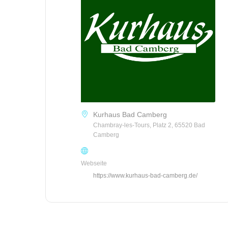
Kurhaus Bad Camberg
Chambray-les-Tours, Platz 2, 65520 Bad
Camberg
Webseite
https://www.kurhaus-bad-camberg.de/