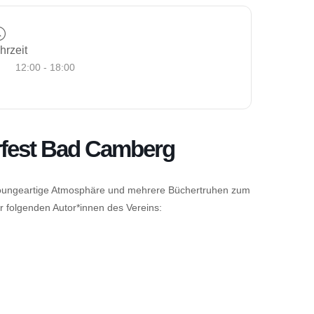
hrzeit
12:00 - 18:00
rfest Bad Camberg
e loungeartige Atmosphäre und mehrere Büchertruhen zum
r folgenden Autor*innen des Vereins: