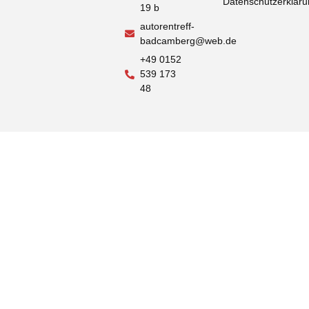
Datenschutzerklär
19 b
autorentreff-
badcamberg@web.de
+49 0152
539 173
48