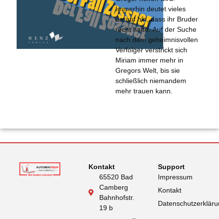
Immerhin deutet vieles
darauf hin, dass ihr Bruder
recht hatte. Auf der Suche
nach dem geheimnisvollen
Verfolger verstrickt sich
Miriam immer mehr in
Gregors Welt, bis sie
schließlich niemandem
mehr trauen kann.
Kontakt
Support
65520 Bad
Impressum
Camberg
Kontakt
Bahnhofstr.
Datenschutzerklär
19 b