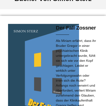
Der Fall Zossner
Als Miriam erfährt, dass ihr
Bruder Gregor in einer
psychiatrischen Klinik
untergebracht wurde, fühlt
sie sich wie vor den Kopf
geschlagen. Leidet er
wirklich unter
Verfolgungswahn oder
irren sich die Ärzte?
Anfangs noch verwirrt und
überfordert, verliert Miriam
zunehmend den Glauben,
dass der Klinikaufenthalt
Gregor helfen wird.