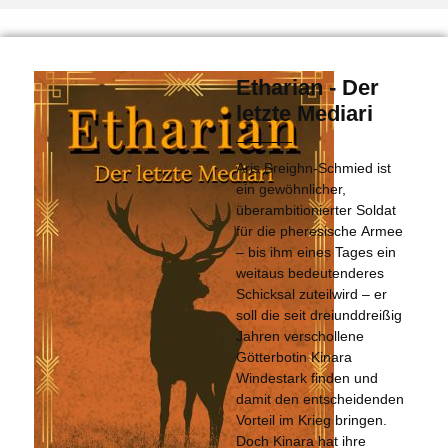
Etharian - Der
letzte Mediari
Aris Breighn-Schmied ist
ein gewöhnlicher,
überambitionierter Soldat
für die pheresische Armee
– bis ihm eines Tages ein
weitaus bedeutenderes
Schicksal zuteilwird – er
soll die seit dreiunddreißig
Jahren verschollene
Götterbotin Kinara
Windestark finden und
damit den entscheidenden
Vorteil im Krieg bringen.
Doch Kinara hat ihre