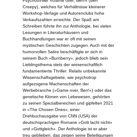
Psychothriller »Game over, Ben!« (Ben
Creepy), welches für Verhältnisse kleinerer
Workshop-Verlage und Autorenclubs hohe
Verkaufszahlen erreichte. Der Spaß am
Schreiben führte ihn zur Anthologie, bei vielen
Lesungen in Literaturhäusern und
Buchhandlungen war er oft mit seinen
mystischen Geschichten zugegen. Auch mit der
humorvollen Satire beschäftigte er sich in
seinem Buch »Burnberry«, jedoch blieb sein
Lieblingsthema stets der wissenschaftlich
fundamentierte Thriller. Relativ unbekannte
Wissenschaftsgebiete, wie psychotrop
aufgezogene Machenschaften der
Werbebranche (»Game over, Ben!«) oder das
genetische Klonen von Lebewesen, gehörten
zu seinen Spezialbereichen und gipfelten 2021
in »The Chosen Ones«, einer
Drehbuchausgabe von CNN (USA) der
deutschsprachigen Romane »Gott lacht nicht«
und »Gottgleich«. Der Anthologie ist er aber
treu geblieben, das zeigen seine Beteiligungen