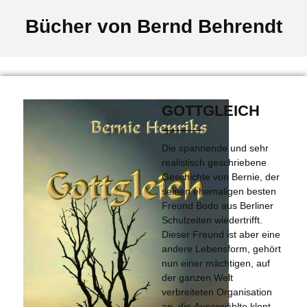
Bücher von Bernd Behrendt
GOTTGLEICH
Die spannende und sehr
realistisch geschriebene
Geschichte von Bernie, der
seinen ehemaligen besten
Freund Bodo aus Berliner
Schulzeiten wiedertrifft.
Dieser Freund ist aber eine
andere Lebensform, gehört
nun einer mächtigen, auf
der ganzen Welt
verbreiteten Organisation
an, die Auserwählte klont,